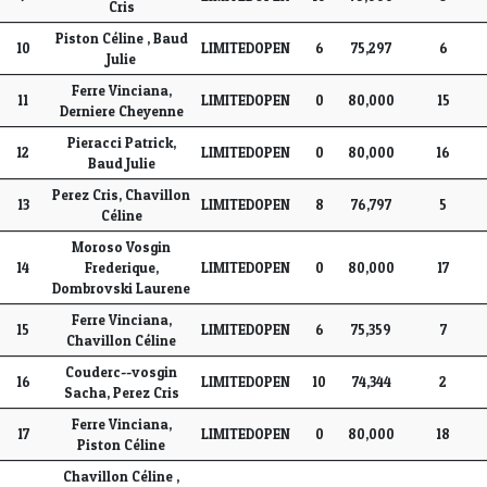
Cris
Piston Céline , Baud
10
LIMITEDOPEN
6
75,297
6
Julie
Ferre Vinciana,
11
LIMITEDOPEN
0
80,000
15
Derniere Cheyenne
Pieracci Patrick,
12
LIMITEDOPEN
0
80,000
16
Baud Julie
Perez Cris, Chavillon
13
LIMITEDOPEN
8
76,797
5
Céline
Moroso Vosgin
14
Frederique,
LIMITEDOPEN
0
80,000
17
Dombrovski Laurene
Ferre Vinciana,
15
LIMITEDOPEN
6
75,359
7
Chavillon Céline
Couderc--vosgin
16
LIMITEDOPEN
10
74,344
2
Sacha, Perez Cris
Ferre Vinciana,
17
LIMITEDOPEN
0
80,000
18
Piston Céline
Chavillon Céline ,