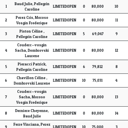
Ordre
Equipe
Catégorie
Vache
Temps
Classement
Baud Julie, Pellegrin
1
LIMITEDOPEN
0
80,000
10
GO1
GO1
GO1
Caroline
Perez Cris, Moroso
2
LIMITEDOPEN
0
80,000
11
Vosgin Frederique
Piston Céline ,
3
LIMITEDOPEN
5
69,047
9
Pellegrin Caroline
Couderc--vosgin
4
Sacha, Dombrovski
LIMITEDOPEN
0
80,000
12
Laurene
Pieracci Patrick,
5
LIMITEDOPEN
6
79,812
8
Pellegrin Caroline
Chavillon Céline ,
6
LIMITEDOPEN
10
75,031
4
Dombrovski Laurene
Couderc--vosgin
7
Sacha, Moroso
LIMITEDOPEN
0
80,000
13
Vosgin Frederique
Derniere Cheyenne,
8
LIMITEDOPEN
0
80,000
14
Baud Julie
Ferre Vinciana, Perez
9
LIMITEDOPEN
10
75,000
3